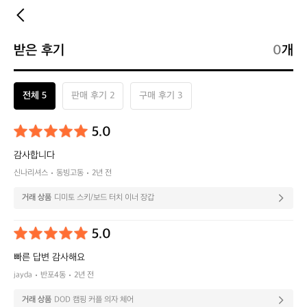
받은 후기
0
개
전체 5
판매 후기 2
구매 후기 3
5.0
감사합니다
신나리셔스
동빙고동
2년 전
거래 상품
디미토 스키/보드 터치 이너 장갑
5.0
빠른 답변 감사해요
jayda
반포4동
2년 전
거래 상품
DOD 캠핑 커플 의자 체어