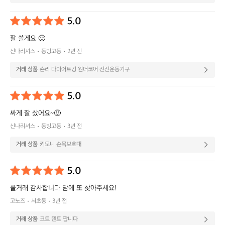
5.0
잘 쓸게요 🙂
신나리셔스
동빙고동
2년 전
거래 상품
숀리 다이어트킹 원더코어 전신운동기구
5.0
싸게 잘 샀어요~🙂
신나리셔스
동빙고동
3년 전
거래 상품
키모니 손목보호대
5.0
쿨거래 감사합니다 담에 또 찾아주세요!
고노즈
서초동
3년 전
거래 상품
코트 텐트 팝니다