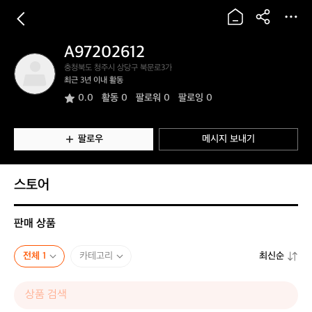
A97202612
A
충청북도 청주시 상당구 북문로3가
9
최근 3년 이내 활동
7
0.0
활동
0
팔로워 0
팔로잉 0
2
0
2
6
팔로우
메시지 보내기
1
2
스토어
판매 상품
전체 1
카테고리
최신순