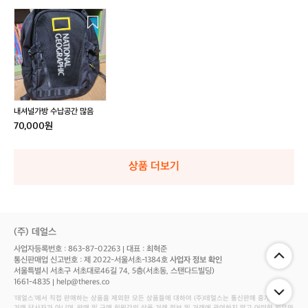
내
셔
널
가
방
수
납
공
내셔널가방 수납공간 많음
간
70,000원
많
음
상품 더보기
(주) 데얼스
사업자등록번호 : 863-87-02263
대표 : 최혁준
통신판매업 신고번호 : 제 2022-서울서초-1384호
사업자 정보 확인
서울특별시 서초구 서초대로46길 74, 5층(서초동, 스탠다드빌딩)
1661-4835
help@theres.co
‘데얼스'에서 직접 판매하는 상품을 제외한 모든 상품들에 대하여 (주)데얼스는 통신판매 중개자로서
거래 당사자가 아니며, 판매 및 구매 회원간의 상품 거래 정보 및 거래에 관여하지 않고 어떠한 의무와