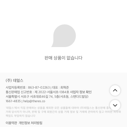
판매 상품이 없습니다
(주) 데얼스
사업자등록번호 : 863-87-02263
대표 : 최혁준
통신판매업 신고번호 : 제 2022-서울서초-1384호
사업자 정보 확인
서울특별시 서초구 서초대로46길 74, 5층(서초동, 스탠다드빌딩)
1661-4835
help@theres.co
‘데얼스'에서 직접 판매하는 상품을 제외한 모든 상품들에 대하여 (주)데얼스는 통신판매 중개자로서
거래 당사자가 아니며, 판매 및 구매 회원간의 상품 거래 정보 및 거래에 관여하지 않고 어떠한 의무와
책임도 부담하지 않습니다
이용약관
개인정보 처리방침