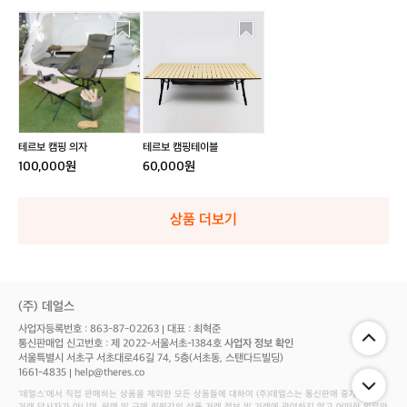
테
테
르
르
보
보
캠
캠
핑
핑
의
테
자
이
블
테르보 캠핑 의자
테르보 캠핑테이블
100,000원
60,000원
상품 더보기
(주) 데얼스
사업자등록번호 : 863-87-02263
대표 : 최혁준
통신판매업 신고번호 : 제 2022-서울서초-1384호
사업자 정보 확인
서울특별시 서초구 서초대로46길 74, 5층(서초동, 스탠다드빌딩)
1661-4835
help@theres.co
‘데얼스'에서 직접 판매하는 상품을 제외한 모든 상품들에 대하여 (주)데얼스는 통신판매 중개자로서
거래 당사자가 아니며, 판매 및 구매 회원간의 상품 거래 정보 및 거래에 관여하지 않고 어떠한 의무와