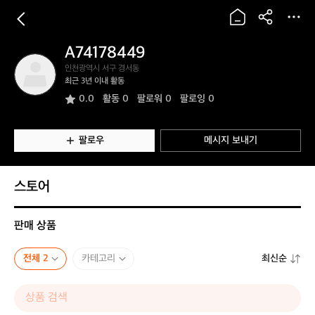
A74178449
A
인천광역시 서구 경서동
7
최근 3년 이내 활동
4
0.0
활동
0
팔로워 0
팔로잉 0
1
7
8
4
팔로우
메시지 보내기
4
9
스토어
판매 상품
전체 2
카테고리
최신순