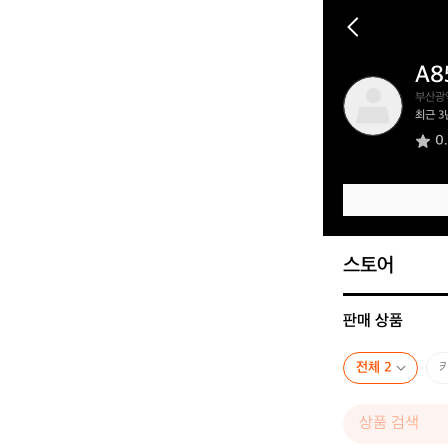
A8
A
부산광
8
최근 3
5
0
3
0
4
1
3
6
스토어
판매 상품
전체 2