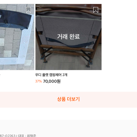
우
디
플
랫
캠
핑
거래 완료
체
어
2
개
블
우디 플랫 캠핑체어 2개
70,000원
37%
상품 더보기
87-02263
대표 : 최혁준