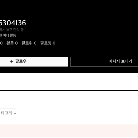
5304136
역시 북구 만덕1동
년 이내 활동
.0
활동
0
팔로워 0
팔로잉 0
팔로우
메시지 보내기
카테고리