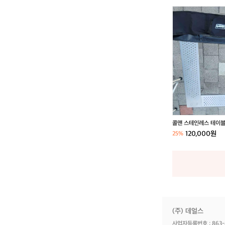
콜
맨
스
테
인
레
스
테
이
블
콜맨 스테인레스 테이
120,000원
25%
(주) 데얼스
사업자등록번호 : 863-