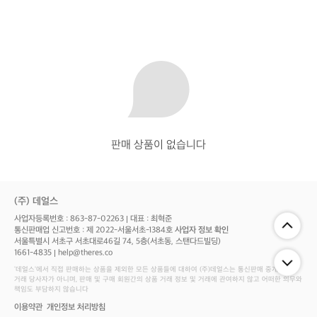
판매 상품이 없습니다
(주) 데얼스
사업자등록번호 : 863-87-02263
대표 : 최혁준
통신판매업 신고번호 : 제 2022-서울서초-1384호
사업자 정보 확인
서울특별시 서초구 서초대로46길 74, 5층(서초동, 스탠다드빌딩)
1661-4835
help@theres.co
‘데얼스'에서 직접 판매하는 상품을 제외한 모든 상품들에 대하여 (주)데얼스는 통신판매 중개자로서
거래 당사자가 아니며, 판매 및 구매 회원간의 상품 거래 정보 및 거래에 관여하지 않고 어떠한 의무와
책임도 부담하지 않습니다
이용약관
개인정보 처리방침