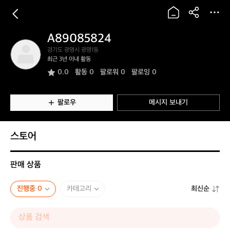
A89085824
A
경기도 광명시 광명1동
8
최근 3년 이내 활동
9
0.0
활동
0
팔로워 0
팔로잉 0
0
8
5
8
팔로우
메시지 보내기
2
4
스토어
판매 상품
진행중 0
카테고리
최신순