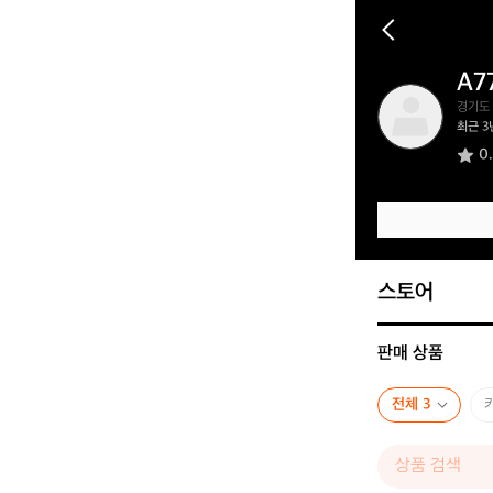
A7
A
경기도
7
최근 3
7
0
9
6
5
4
4
7
스토어
판매 상품
전체 3