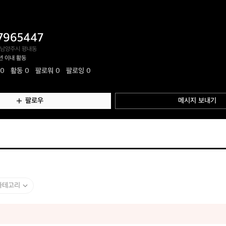
7965447
 남양주시 평내동
년 이내 활동
.0
활동
0
팔로워 0
팔로잉 0
팔로우
메시지 보내기
카테고리