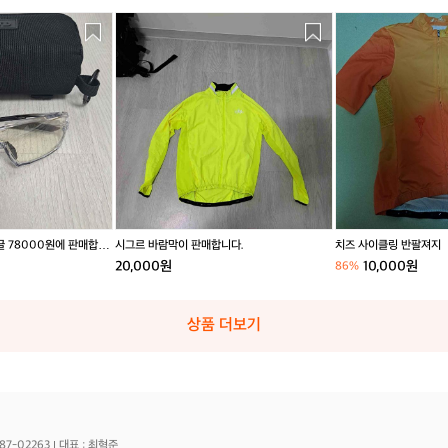
시
치
그
즈
르
사
바
이
람
클
막
링
이
반
판
팔
매
져
합
지
니
다.
글 78000원에 판매합니
시그르 바람막이 판매합니다.
치즈 사이클링 반팔져지
20,000원
10,000원
86%
상품 더보기
87-02263
대표 : 최혁준