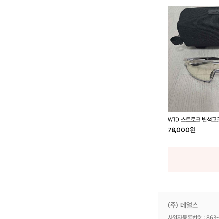
W
T
D
스
트
로
크
변
색
고
글
7
WTD 스트로크 변색고
8
다.
78,000원
0
0
0
원
에
판
매
합
(주) 데얼스
니
다.
사업자등록번호 : 863-