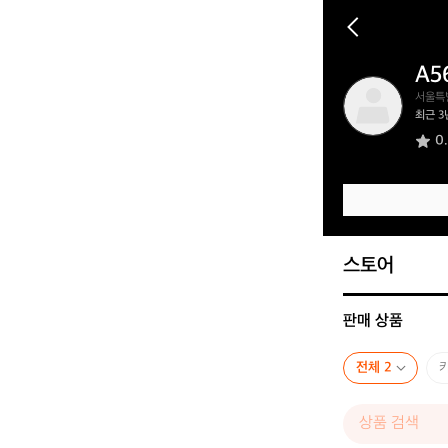
A5
A
서울특
5
최근 3
6
0
5
2
9
1
6
6
스토어
판매 상품
전체 2