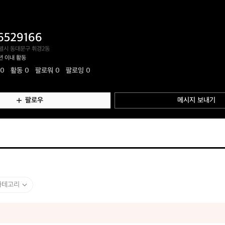
6529166
별시 동대문구 휘경2동
년 이내 활동
.0
활동
0
팔로워 0
팔로잉 0
팔로우
메시지 보내기
카테고리