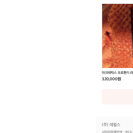
아
크
테
릭
스
프
로
톤
F
L
라
이
아크테릭스 프로톤FL라
트
320,000원
후
디
(주) 데얼스
사업자등록번호 : 863-