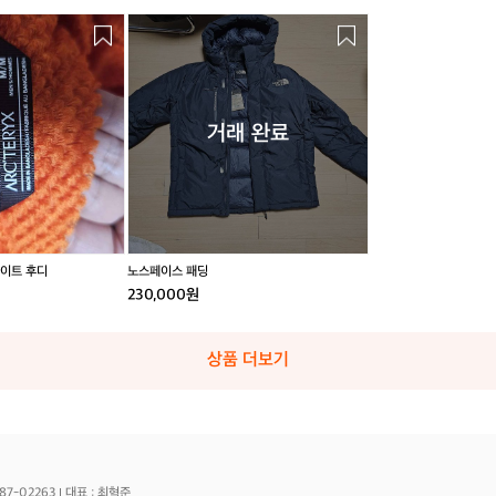
노
스
페
이
스
패
거래 완료
딩
이트 후디
노스페이스 패딩
230,000원
상품 더보기
87-02263
대표 : 최혁준