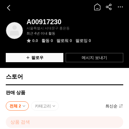
A00917230
A
서울특별시 서대문구 홍은동
0
최근 4년 이내 활동
0
9
0.0
활동
0
팔로워 0
팔로잉 0
1
7
2
팔로우
메시지 보내기
3
0
스토어
판매 상품
전체 2
카테고리
최신순