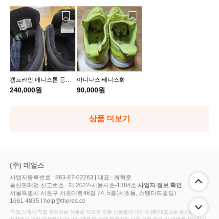
캠
아
프
디
라
다
인
스
애
테
니
니
스
스
캠프라인 애니스톰 등산
아디다스 테니스화
톰
화
화 판매
240,000원
90,000원
등
산
화
상품 더보기
판
매
(주) 데얼스
사업자등록번호 : 863-87-02263
대표 : 최혁준
통신판매업 신고번호 : 제 2022-서울서초-1384호
사업자 정보 확인
서울특별시 서초구 서초대로46길 74, 5층(서초동, 스탠다드빌딩)
1661-4835
help@theres.co
‘데얼스'에서 직접 판매하는 상품을 제외한 모든 상품들에 대하여 (주)데얼스는 통신판매 중
개자로서 거래 당사자가 아니며, 판매 및 구매 회원간의 상품 거래 정보 및 거래에 관여하지