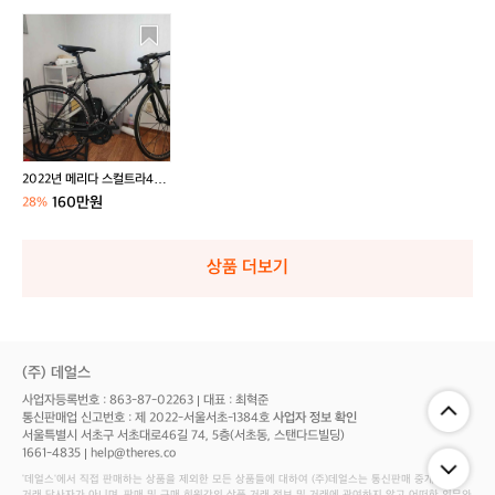
2
0
2
2
년
메
리
다
2022년 메리다 스컬트라40
스
0
160만원
28%
컬
트
라
상품 더보기
4
0
0
(주) 데얼스
사업자등록번호 : 863-87-02263
대표 : 최혁준
통신판매업 신고번호 : 제 2022-서울서초-1384호
사업자 정보 확인
서울특별시 서초구 서초대로46길 74, 5층(서초동, 스탠다드빌딩)
1661-4835
help@theres.co
‘데얼스'에서 직접 판매하는 상품을 제외한 모든 상품들에 대하여 (주)데얼스는 통신판매 중개자로서
거래 당사자가 아니며, 판매 및 구매 회원간의 상품 거래 정보 및 거래에 관여하지 않고 어떠한 의무와