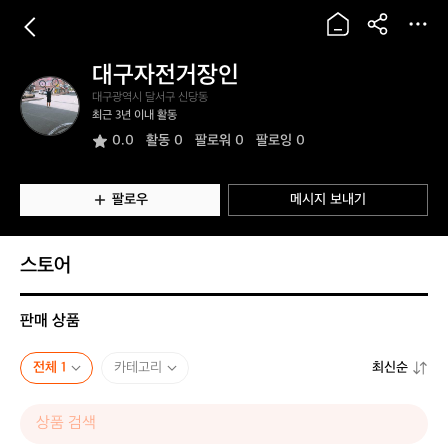
대구자전거장인
대
대구광역시 달서구 신당동
구
최근 3년 이내 활동
자
0.0
활동
0
팔로워 0
팔로잉 0
전
거
장
인
팔로우
메시지 보내기
스토어
판매 상품
전체 1
카테고리
최신순