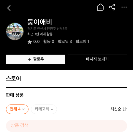
둥이애비
둥
경기도 안산시 단원구 선부3동
이
최근 3년 이내 활동
애
0.0
활동
0
팔로워 3
팔로잉 1
비
팔로우
메시지 보내기
스토어
판매 상품
전체 4
카테고리
최신순