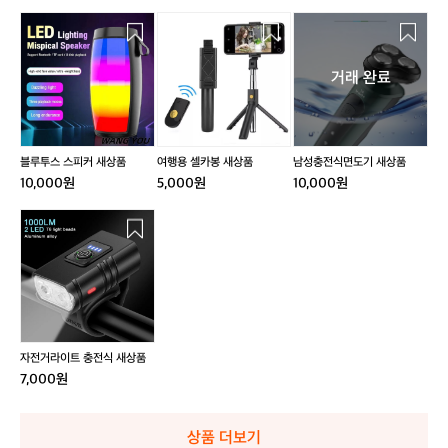
블
여
남
루
행
성
투
용
충
거래 완료
스
셀
전
스
카
식
피
봉
면
커
새
도
새
상
기
블루투스 스피커 새상품
여행용 셀카봉 새상품
남성충전식면도기 새상품
상
품
새
10,000원
5,000원
10,000원
품
상
품
자
전
거
라
이
트
충
전
자전거라이트 충전식 새상품
식
7,000원
새
상
품
상품 더보기