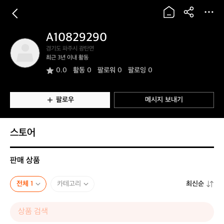
A10829290
A
경기도 파주시 광탄면
1
최근 3년 이내 활동
0
0.0
활동
0
팔로워 0
팔로잉 0
8
2
9
2
팔로우
메시지 보내기
9
0
스토어
판매 상품
전체 1
카테고리
최신순