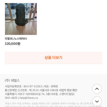
피
엘
3
8,/
노
스
테
라
피엘38,/노스테라65
6
320,000원
5
상품 더보기
(주) 데얼스
사업자등록번호 : 863-87-02263
대표 : 최혁준
통신판매업 신고번호 : 제 2022-서울서초-1384호
사업자 정보 확인
서울특별시 서초구 서초대로46길 74, 5층(서초동, 스탠다드빌딩)
1661-4835
help@theres.co
‘데얼스'에서 직접 판매하는 상품을 제외한 모든 상품들에 대하여 (주)데얼스는 통신판매 중개자로서
거래 당사자가 아니며, 판매 및 구매 회원간의 상품 거래 정보 및 거래에 관여하지 않고 어떠한 의무와