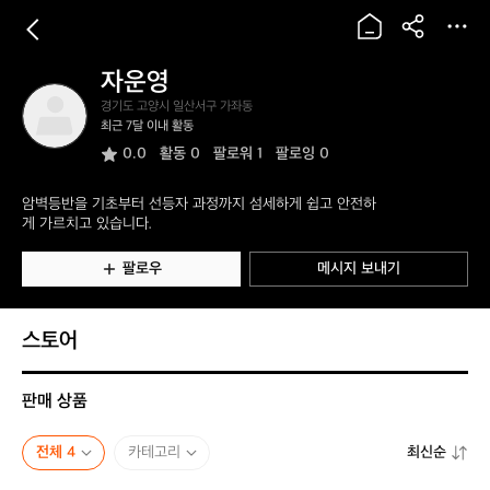
자운영
자
경기도 고양시 일산서구 가좌동
운
최근 7달 이내 활동
영
0.0
활동
0
팔로워 1
팔로잉 0
암벽등반을 기초부터 선등자 과정까지 섬세하게 쉽고 안전하
게 가르치고 있습니다.
팔로우
메시지 보내기
스토어
판매 상품
전체 4
카테고리
최신순