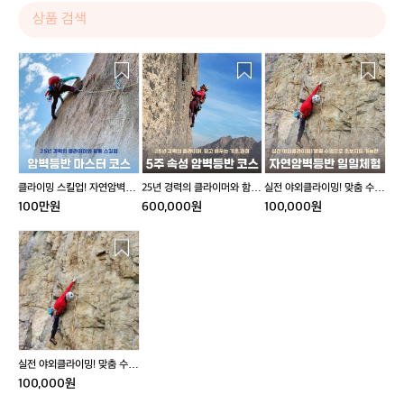
클
2
실
라
5
전
이
년
야
밍
경
외
스
력
클
킬
의
라
업!
클
이
자
라
밍!
클라이밍 스킬업! 자연암벽등
25년 경력의 클라이머와 함께
실전 야외클라이밍! 맞춤 수업
연
이
맞
반 마스터 코스
하는 5주 속성 야외암벽등반
으로 초보자도 가능한 자연암
100만원
600,000원
100,000원
암
머
춤
코스
벽등반 일일체험
벽
와
수
실
등
함
업
전
반
께
으
야
마
하
로
외
스
는
초
클
터
5
보
라
코
주
자
이
스
속
도
밍!
실전 야외클라이밍! 맞춤 수업
성
가
맞
으로 초보자도 가능한 자연암
100,000원
야
능
춤
벽등반 일일체험