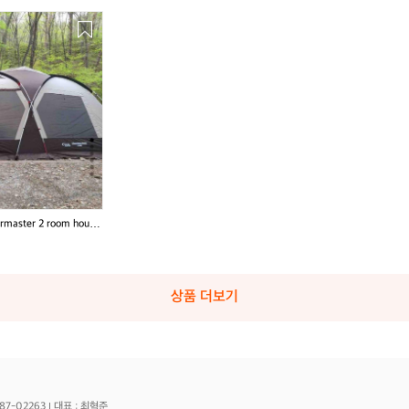
master 2 room house
투룸 하우스 클래식
상품 더보기
87-02263
대표 : 최혁준