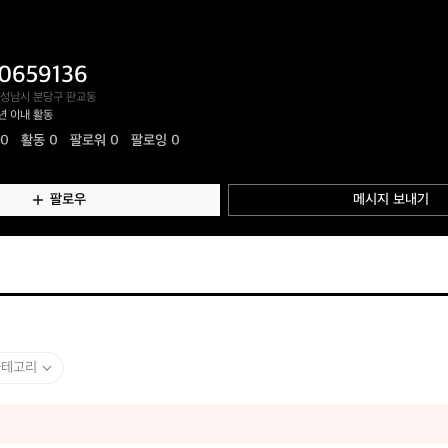
0659136
 성남시 분당구 판교동
년 이내 활동
.0
활동
0
팔로워 0
팔로잉 0
팔로우
메시지 보내기
카테고리