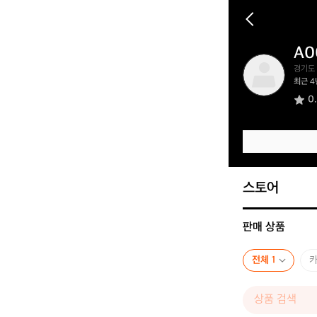
A0
A
경기도
0
최근 4
0
0
6
5
9
1
3
6
스토어
판매 상품
전체 1