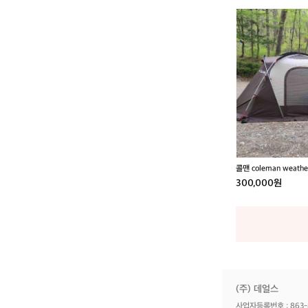
콜
맨
c
o
l
e
m
a
n
w
e
a
콜맨 coleman weather
t
classic 웨더마스터 
300,000원
h
e
r
m
a
s
t
e
(주) 데얼스
r
2
사업자등록번호 : 863-