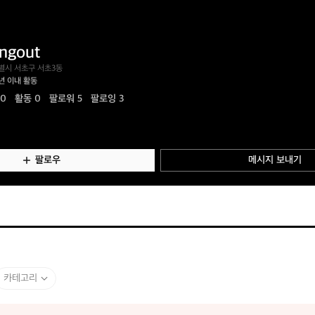
ingout
별시 서초구 서초3동
년 이내 활동
.0
활동
0
팔로워 5
팔로잉 3
팔로우
메시지 보내기
카테고리