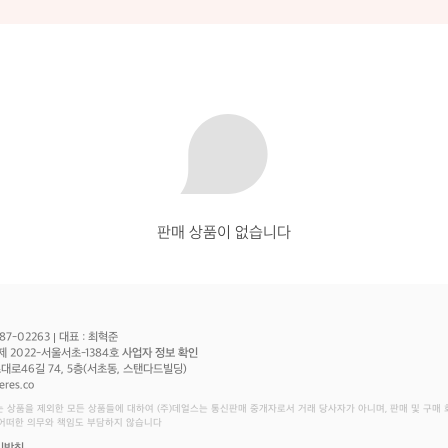
판매 상품이 없습니다
87-02263
대표 : 최혁준
제 2022-서울서초-1384호
사업자 정보 확인
로46길 74, 5층(서초동, 스탠다드빌딩)
eres.co
는 상품을 제외한 모든 상품들에 대하여 (주)데얼스는 통신판매 중개자로서 거래 당사자가 아니며, 판매 및 구매
 어떠한 의무와 책임도 부담하지 않습니다