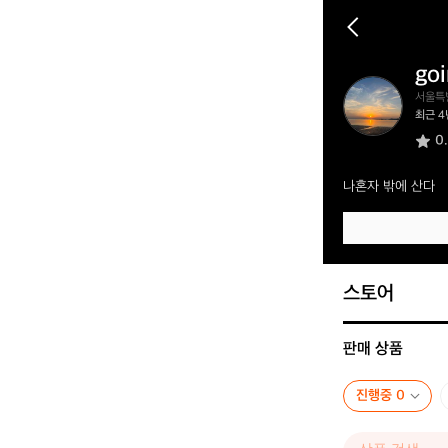
go
g
서울특
o
최근 4
i
0
n
g
o
나혼자 밖에 산다
u
t
스토어
판매 상품
진행중 0