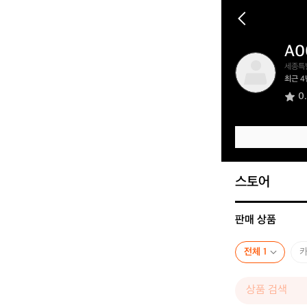
A0
A
세종특
0
최근 4
0
0
1
9
6
2
4
0
스토어
판매 상품
전체 1