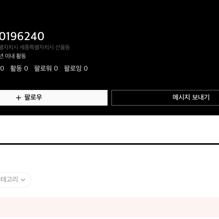
0196240
별자치시 세종특별자치시 산울동
년 이내 활동
.0
활동
0
팔로워 0
팔로잉 0
팔로우
메시지 보내기
카테고리