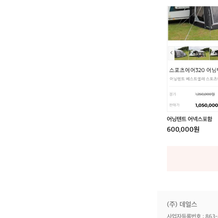
어
닝
텐
트
어
넥
스
포
함
어닝텐트 어넥스포함
600,000원
(주) 데얼스
사업자등록번호 : 863-