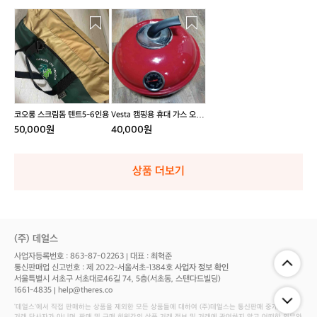
코
V
오
e
롱
s
스
t
크
a
림
캠
돔
핑
텐
용
코오롱 스크림돔 텐트5-6인용
Vesta 캠핑용 휴대 가스 오븐
트
휴
버너
50,000원
40,000원
5
대
-
가
6
스
상품 더보기
인
오
용
븐
버
너
(주) 데얼스
사업자등록번호 : 863-87-02263
대표 : 최혁준
통신판매업 신고번호 : 제 2022-서울서초-1384호
사업자 정보 확인
서울특별시 서초구 서초대로46길 74, 5층(서초동, 스탠다드빌딩)
1661-4835
help@theres.co
‘데얼스'에서 직접 판매하는 상품을 제외한 모든 상품들에 대하여 (주)데얼스는 통신판매 중개자로서
거래 당사자가 아니며, 판매 및 구매 회원간의 상품 거래 정보 및 거래에 관여하지 않고 어떠한 의무와