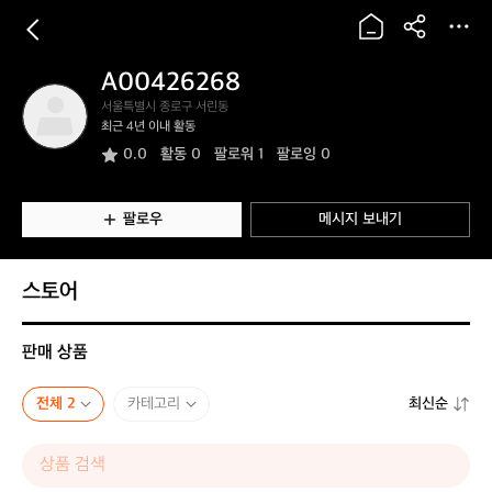
A00426268
A
서울특별시 종로구 서린동
0
최근 4년 이내 활동
0
0.0
활동
0
팔로워 1
팔로잉 0
4
2
6
2
팔로우
메시지 보내기
6
8
스토어
판매 상품
전체 2
카테고리
최신순