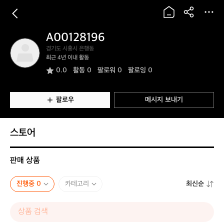
A00128196
A
경기도 시흥시 은행동
0
최근 4년 이내 활동
0
0.0
활동
0
팔로워 0
팔로잉 0
1
2
8
1
팔로우
메시지 보내기
9
6
스토어
판매 상품
진행중 0
카테고리
최신순