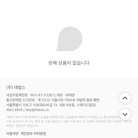
판매 상품이 없습니다
(주) 데얼스
사업자등록번호 : 863-87-02263
대표 : 최혁준
통신판매업 신고번호 : 제 2022-서울서초-1384호
사업자 정보 확인
서울특별시 서초구 서초대로46길 74, 5층(서초동, 스탠다드빌딩)
1661-4835
help@theres.co
‘데얼스'에서 직접 판매하는 상품을 제외한 모든 상품들에 대하여 (주)데얼스는 통신판매 중개자로서
거래 당사자가 아니며, 판매 및 구매 회원간의 상품 거래 정보 및 거래에 관여하지 않고 어떠한 의무와
책임도 부담하지 않습니다
이용약관
개인정보 처리방침