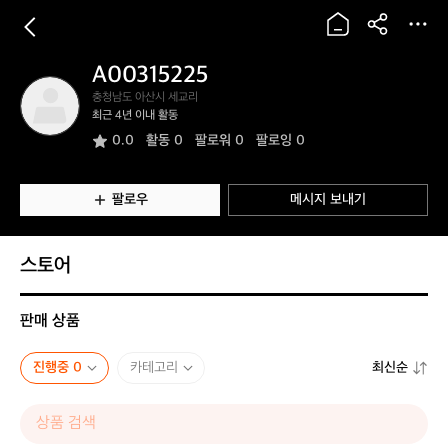
A00315225
A
충청남도 아산시 세교리
0
최근 4년 이내 활동
0
0.0
활동
0
팔로워 0
팔로잉 0
3
1
5
2
팔로우
메시지 보내기
2
5
스토어
판매 상품
진행중 0
카테고리
최신순