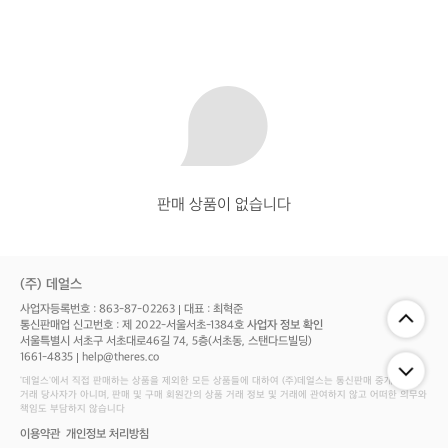
판매 상품이 없습니다
(주) 데얼스
사업자등록번호 : 863-87-02263
대표 : 최혁준
통신판매업 신고번호 : 제 2022-서울서초-1384호
사업자 정보 확인
서울특별시 서초구 서초대로46길 74, 5층(서초동, 스탠다드빌딩)
1661-4835
help@theres.co
‘데얼스'에서 직접 판매하는 상품을 제외한 모든 상품들에 대하여 (주)데얼스는 통신판매 중개자로서
거래 당사자가 아니며, 판매 및 구매 회원간의 상품 거래 정보 및 거래에 관여하지 않고 어떠한 의무와
책임도 부담하지 않습니다
이용약관
개인정보 처리방침