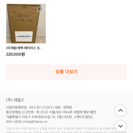
(미
개
봉)
제
백
에
어
리
(미개봉)제백 에어리스 프로플
스
러스 240 에어매트
220,000원
프
로
플
상품 더보기
러
스
2
4
0
(주) 데얼스
에
사업자등록번호 : 863-87-02263
대표 : 최혁준
어
통신판매업 신고번호 : 제 2022-서울서초-1384호
사업자 정보 확인
매
서울특별시 서초구 서초대로46길 74, 5층(서초동, 스탠다드빌딩)
트
1661-4835
help@theres.co
‘데얼스'에서 직접 판매하는 상품을 제외한 모든 상품들에 대하여 (주)데얼스는 통신판매 중개자로서
거래 당사자가 아니며, 판매 및 구매 회원간의 상품 거래 정보 및 거래에 관여하지 않고 어떠한 의무와