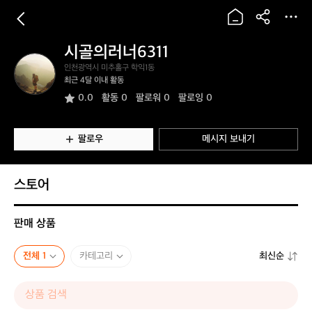
시골의러너6311
시
인천광역시 미추홀구 학익1동
골
최근 4달 이내 활동
의
0.0
활동
0
팔로워 0
팔로잉 0
러
너
6
3
팔로우
메시지 보내기
1
1
스토어
판매 상품
전체 1
카테고리
최신순