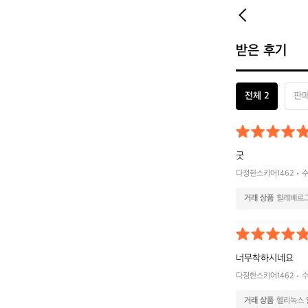
받은 후기
전체 2
판매
굿
다정한스키어1462
수
거래 상품
힐레베르그
너무착하시네요
다정한스키어1462
수
거래 상품
헬리녹스 