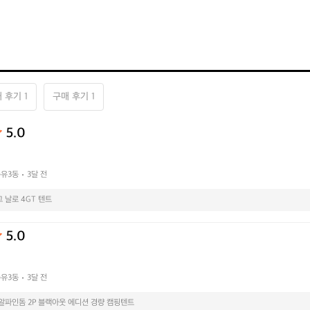
 후기 1
구매 후기 1
5.0
유3동
3달 전
 날로 4GT 텐트
5.0
유3동
3달 전
알파인돔 2P 블랙아웃 에디션 경량 캠핑텐트