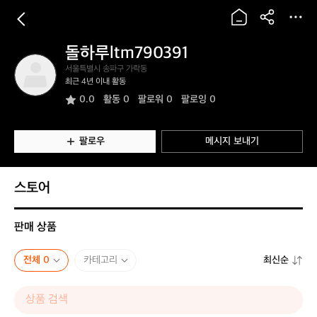
돌하루ltm790391
돌
서울특별시 송파구 가락동
하
최근 4년 이내 활동
루
0.0
활동
0
팔로워 0
팔로잉 0
l
t
m
7
팔로우
메시지 보내기
9
0
3
스토어
9
1
판매 상품
전체 0
카테고리
최신순