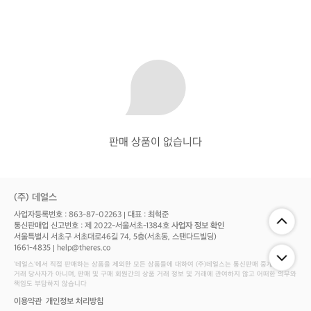
판매 상품이 없습니다
(주) 데얼스
사업자등록번호 : 863-87-02263
대표 : 최혁준
통신판매업 신고번호 : 제 2022-서울서초-1384호
사업자 정보 확인
서울특별시 서초구 서초대로46길 74, 5층(서초동, 스탠다드빌딩)
1661-4835
help@theres.co
‘데얼스'에서 직접 판매하는 상품을 제외한 모든 상품들에 대하여 (주)데얼스는 통신판매 중개자로서
거래 당사자가 아니며, 판매 및 구매 회원간의 상품 거래 정보 및 거래에 관여하지 않고 어떠한 의무와
책임도 부담하지 않습니다
이용약관
개인정보 처리방침