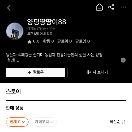
양평땅땅이88
양
경기도 양평군 양평읍
평
최근 8달 이내 활동
땅
0.0
활동
0
팔로워 0
팔로잉 0
땅
이
8
등산과 백패킹을 즐기며 농업과 전통예술인의 삶을 사는 양평
8
 청년!

지리산 달궁삼거리-백무동 종주, 설악산 백담사-한계령 종주,
 한라산 4회, 용문산5회 외 등등 

팔로우
메시지 보내기
현재 진행형 등산러!!
스토어
판매 상품
전체 0
카테고리
최신순