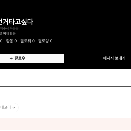
전거타고싶다
 파주시 목동동
달 이내 활동
.0
활동
0
팔로워 0
팔로잉 0
팔로우
메시지 보내기
카테고리