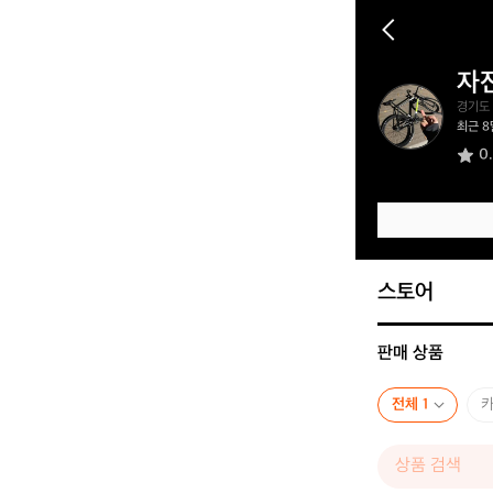
자
자
경기도
전
최근 8
거
0
타
고
싶
다
스토어
판매 상품
전체 1