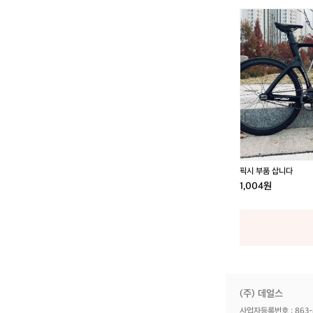
픽
시
부
품
삽
니
다
픽시 부품 삽니다
1,004원
(주) 데얼스
사업자등록번호 : 863-