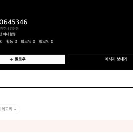
0645346
 광주시 경안동
년 이내 활동
.0
활동
0
팔로워 0
팔로잉 0
팔로우
메시지 보내기
카테고리