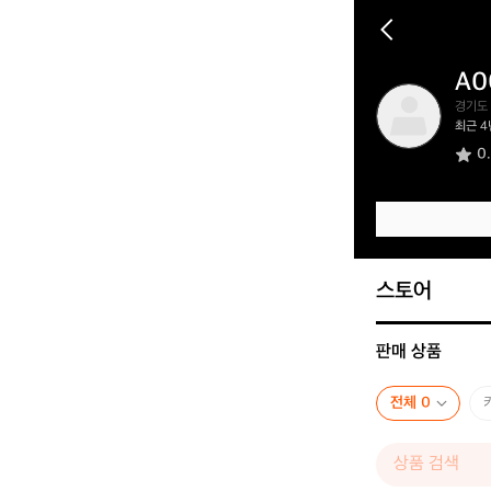
A0
A
경기도
0
최근 4
0
0
6
4
5
3
4
6
스토어
판매 상품
전체 0