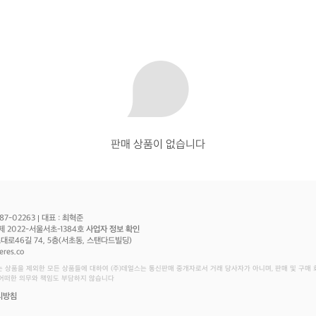
판매 상품이 없습니다
87-02263
대표 : 최혁준
제 2022-서울서초-1384호
사업자 정보 확인
로46길 74, 5층(서초동, 스탠다드빌딩)
eres.co
는 상품을 제외한 모든 상품들에 대하여 (주)데얼스는 통신판매 중개자로서 거래 당사자가 아니며, 판매 및 구매
 어떠한 의무와 책임도 부담하지 않습니다
리방침