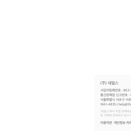
(주) 데얼스
사업자등록번호 : 863-
통신판매업 신고번호 : 
서울특별시 서초구 서초대
1661-4835
help@th
‘데얼스'에서 직접 판매하
및 거래에 관여하지 않고
이용약관
개인정보 처