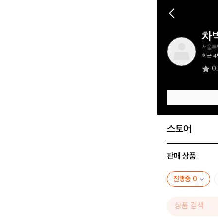
차
차
서울특
박
최근 4
텐
0
트
스토어
판매 상품
진행중 0