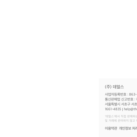
(주) 데얼스
사업자등록번호 : 863-
통신판매업 신고번호 : 
서울특별시 서초구 서초대
1661-4835
help@th
‘데얼스'에서 직접 판매하
및 거래에 관여하지 않고
이용약관
개인정보 처