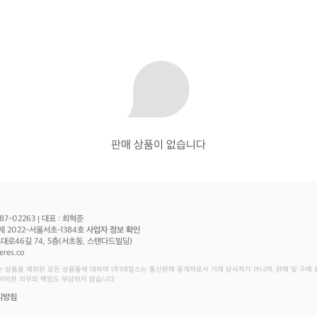
판매 상품이 없습니다
87-02263
대표 : 최혁준
제 2022-서울서초-1384호
사업자 정보 확인
로46길 74, 5층(서초동, 스탠다드빌딩)
eres.co
는 상품을 제외한 모든 상품들에 대하여 (주)데얼스는 통신판매 중개자로서 거래 당사자가 아니며, 판매 및 구매
 어떠한 의무와 책임도 부담하지 않습니다
리방침