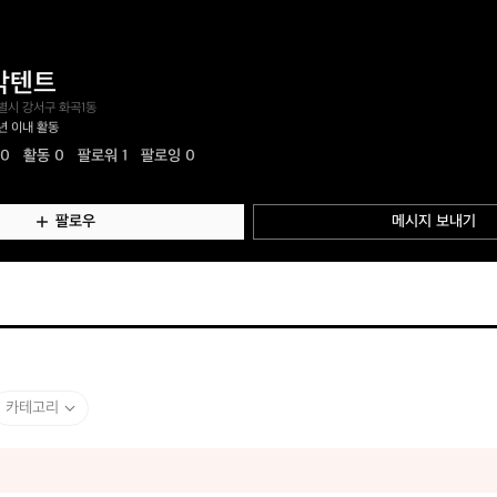
박텐트
별시 강서구 화곡1동
년 이내 활동
.0
활동
0
팔로워 1
팔로잉 0
팔로우
메시지 보내기
카테고리