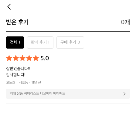
받은 후기
0
개
전체 1
판매 후기 1
구매 후기 0
5.0
잘받았습니다!!!

감사합니다!
고노즈
서초동
11달 전
거래 상품
써머레스트 네오에어 에어매트