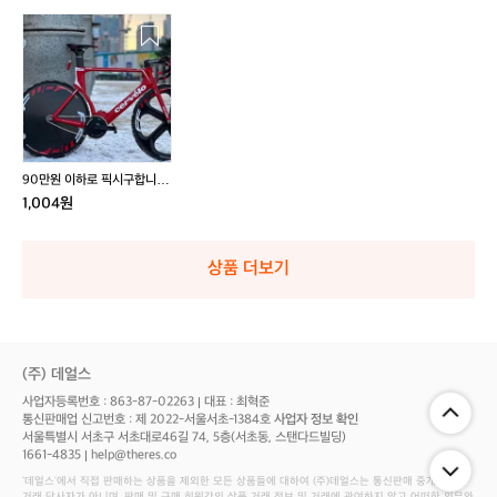
9
0
만
원
이
하
로
픽
90만원 이하로 픽시구합니다
시
언엔콘쓰 이면 더 좋습니다
1,004원
구
(언엔콘쓰 뜻:언노운 엔진 콘
스탄틴 쓰나미) 기스 나 장물
합
은 안받습니다
니
상품 더보기
다
언
엔
콘
쓰
(주) 데얼스
이
사업자등록번호 : 863-87-02263
대표 : 최혁준
면
통신판매업 신고번호 : 제 2022-서울서초-1384호
사업자 정보 확인
더
서울특별시 서초구 서초대로46길 74, 5층(서초동, 스탠다드빌딩)
좋
1661-4835
help@theres.co
습
‘데얼스'에서 직접 판매하는 상품을 제외한 모든 상품들에 대하여 (주)데얼스는 통신판매 중개자로서
니
거래 당사자가 아니며, 판매 및 구매 회원간의 상품 거래 정보 및 거래에 관여하지 않고 어떠한 의무와