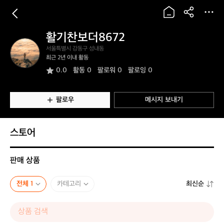
활기찬보더8672
활
서울특별시 강동구 성내동
기
최근 2년 이내 활동
찬
0.0
활동
0
팔로워 0
팔로잉 0
보
더
8
6
팔로우
메시지 보내기
7
2
스토어
판매 상품
전체 1
카테고리
최신순