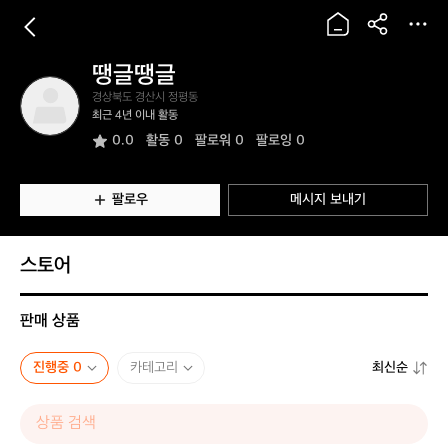
땡글땡글
땡
경상북도 경산시 정평동
글
최근 4년 이내 활동
땡
0.0
활동
0
팔로워 0
팔로잉 0
글
팔로우
메시지 보내기
스토어
판매 상품
진행중 0
카테고리
최신순