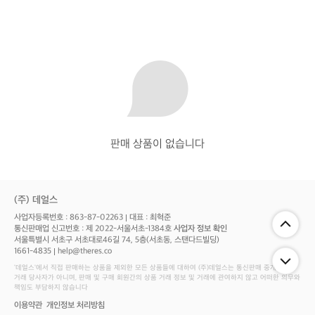
판매 상품이 없습니다
(주) 데얼스
사업자등록번호 : 863-87-02263
대표 : 최혁준
통신판매업 신고번호 : 제 2022-서울서초-1384호
사업자 정보 확인
서울특별시 서초구 서초대로46길 74, 5층(서초동, 스탠다드빌딩)
1661-4835
help@theres.co
‘데얼스'에서 직접 판매하는 상품을 제외한 모든 상품들에 대하여 (주)데얼스는 통신판매 중개자로서
거래 당사자가 아니며, 판매 및 구매 회원간의 상품 거래 정보 및 거래에 관여하지 않고 어떠한 의무와
책임도 부담하지 않습니다
이용약관
개인정보 처리방침