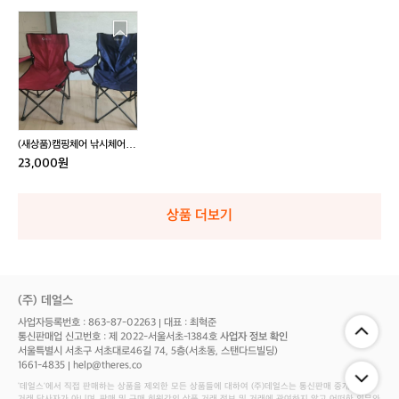
(새
상
품)
캠
핑
체
어
낚
(새상품)캠핑체어 낚시체어 2
시
개
23,000원
체
어
2
상품 더보기
개
(주) 데얼스
사업자등록번호 : 863-87-02263
대표 : 최혁준
통신판매업 신고번호 : 제 2022-서울서초-1384호
사업자 정보 확인
서울특별시 서초구 서초대로46길 74, 5층(서초동, 스탠다드빌딩)
1661-4835
help@theres.co
‘데얼스'에서 직접 판매하는 상품을 제외한 모든 상품들에 대하여 (주)데얼스는 통신판매 중개자로서
거래 당사자가 아니며, 판매 및 구매 회원간의 상품 거래 정보 및 거래에 관여하지 않고 어떠한 의무와