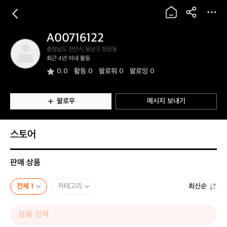
A00716122
A
충청남도 천안시 동남구 청당동
0
최근 4년 이내 활동
0
0.0
활동
0
팔로워 0
팔로잉 0
7
1
6
1
팔로우
메시지 보내기
2
2
스토어
판매 상품
전체 1
카테고리
최신순