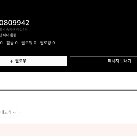
0809942
별시 송파구 잠실4동
년 이내 활동
.0
활동
0
팔로워 0
팔로잉 0
팔로우
메시지 보내기
카테고리