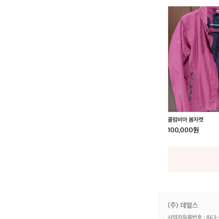
콜
럼
비
아
봄
자
켓
콜럼비아 봄자켓
100,000원
(주) 데얼스
사업자등록번호 : 863-