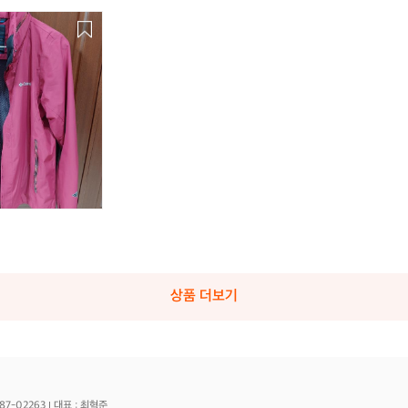
상품 더보기
87-02263
대표 : 최혁준