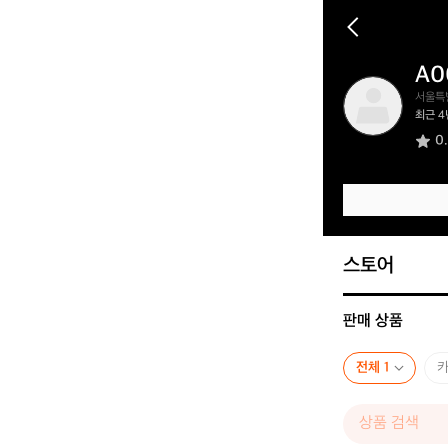
A0
A
서울특
0
최근 4
0
0
8
0
9
9
4
2
스토어
판매 상품
전체 1