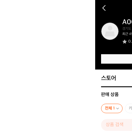
A0
A
경기도
0
최근 4
0
0
2
3
1
9
5
8
스토어
판매 상품
전체 1