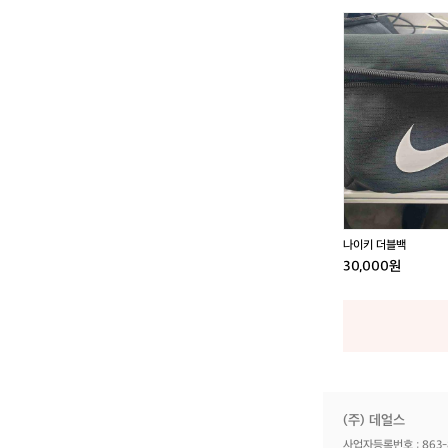
나
이
키
더
블
백
나이키 더블백
30,000원
(주) 데얼스
사업자등록번호 : 863-