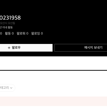
0231958
 오산시 오산동
년 이내 활동
.0
활동
0
팔로워 0
팔로잉 0
팔로우
메시지 보내기
카테고리