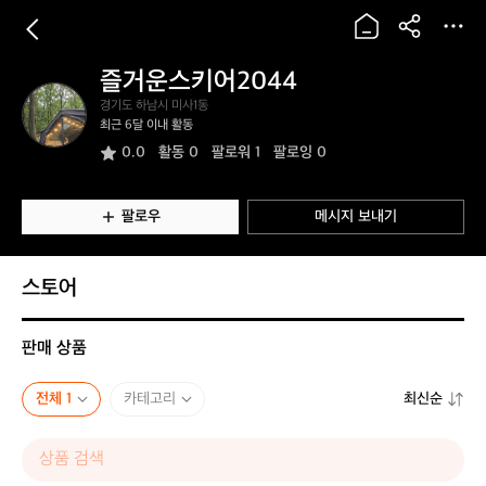
즐거운스키어2044
즐
경기도 하남시 미사1동
거
최근 6달 이내 활동
운
0.0
활동
0
팔로워 1
팔로잉 0
스
키
어
2
팔로우
메시지 보내기
0
4
4
스토어
판매 상품
전체 1
카테고리
최신순