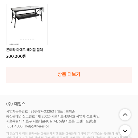
몬
테
라
마
에
모
테
이
몬테라 마에모 테이블 블랙
블
200,000원
블
랙
상품 더보기
(주) 데얼스
사업자등록번호 : 863-87-02263
대표 : 최혁준
통신판매업 신고번호 : 제 2022-서울서초-1384호
사업자 정보 확인
서울특별시 서초구 서초대로46길 74, 5층(서초동, 스탠다드빌딩)
1661-4835
help@theres.co
‘데얼스'에서 직접 판매하는 상품을 제외한 모든 상품들에 대하여 (주)데얼스는 통신판매 중개자로서
거래 당사자가 아니며, 판매 및 구매 회원간의 상품 거래 정보 및 거래에 관여하지 않고 어떠한 의무와