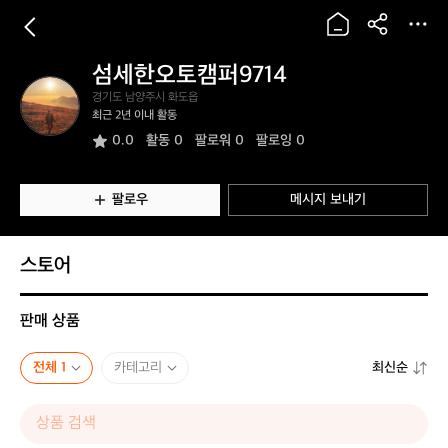
섬세한오토캠퍼9714
섬
경기도 남양주시 화도읍
세
최근 2년 이내 활동
한
0.0
활동
0
팔로워 0
팔로잉 0
오
토
캠
퍼
팔로우
메시지 보내기
9
7
1
스토어
4
판매 상품
전체 1
카테고리
최신순