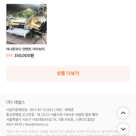
아
나
한
2
6
0
면
텐
아나한260 면텐트 아이보리
트
350,000원
65%
아
이
보
상품 더보기
리
(주) 데얼스
사업자등록번호 : 863-87-02263
대표 : 최혁준
통신판매업 신고번호 : 제 2022-서울서초-1384호
사업자 정보 확인
서울특별시 서초구 서초대로46길 74, 5층(서초동, 스탠다드빌딩)
1661-4835
help@theres.co
‘데얼스'에서 직접 판매하는 상품을 제외한 모든 상품들에 대하여 (주)데얼스는 통신판매 중개자로서
거래 당사자가 아니며, 판매 및 구매 회원간의 상품 거래 정보 및 거래에 관여하지 않고 어떠한 의무와