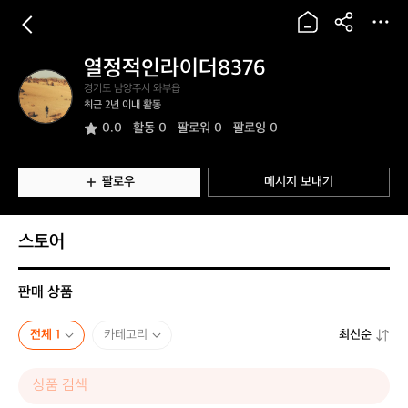
열정적인라이더8376
열
경기도 남양주시 와부읍
정
최근 2년 이내 활동
적
0.0
활동
0
팔로워 0
팔로잉 0
인
라
이
더
팔로우
메시지 보내기
8
3
7
스토어
6
판매 상품
전체 1
카테고리
최신순