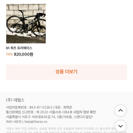
b
h
쿼
츠
듀
라
에
이
bh 쿼츠 듀라에이스
스
820,000원
74%
상품 더보기
(주) 데얼스
사업자등록번호 : 863-87-02263
대표 : 최혁준
통신판매업 신고번호 : 제 2022-서울서초-1384호
사업자 정보 확인
서울특별시 서초구 서초대로46길 74, 5층(서초동, 스탠다드빌딩)
1661-4835
help@theres.co
‘데얼스'에서 직접 판매하는 상품을 제외한 모든 상품들에 대하여 (주)데얼스는 통신판매 중개자로서
거래 당사자가 아니며, 판매 및 구매 회원간의 상품 거래 정보 및 거래에 관여하지 않고 어떠한 의무와