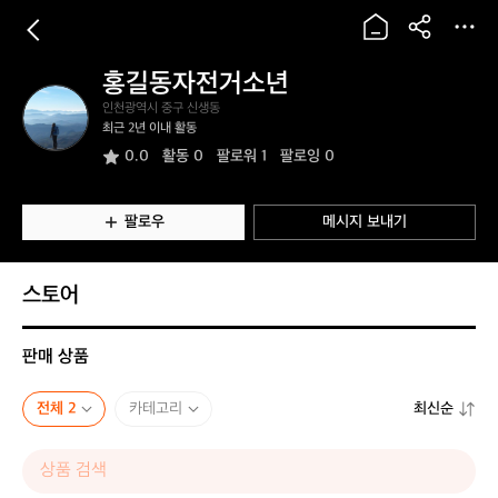
홍길동자전거소년
홍
인천광역시 중구 신생동
길
최근 2년 이내 활동
동
0.0
활동
0
팔로워 1
팔로잉 0
자
전
거
소
팔로우
메시지 보내기
년
스토어
판매 상품
전체 2
카테고리
최신순