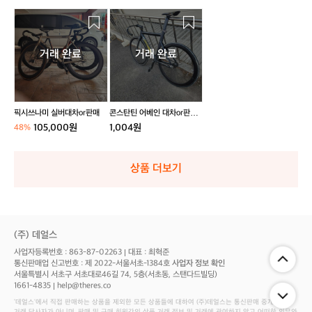
픽
콘
시
스
쓰
탄
거래 완료
거래 완료
나
틴
미
어
실
베
버
인
대
대
픽시쓰나미 실버대차or판매
콘스탄틴 어베인 대차or판매
차
차
급처
105,000원
1,004원
48%
o
o
r
r
판
판
상품 더보기
매
매
급
처
(주) 데얼스
사업자등록번호 : 863-87-02263
대표 : 최혁준
통신판매업 신고번호 : 제 2022-서울서초-1384호
사업자 정보 확인
서울특별시 서초구 서초대로46길 74, 5층(서초동, 스탠다드빌딩)
1661-4835
help@theres.co
‘데얼스'에서 직접 판매하는 상품을 제외한 모든 상품들에 대하여 (주)데얼스는 통신판매 중개자로서
거래 당사자가 아니며, 판매 및 구매 회원간의 상품 거래 정보 및 거래에 관여하지 않고 어떠한 의무와