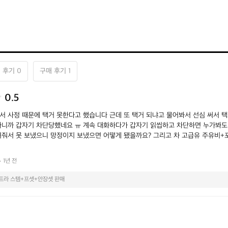
 후기 0
구매 후기 1
0.5
서 사정 때문에 택거 못한다고 했습니다 근데 또 택거 되냐고 물어봐서 선심 써서 
다니까 갑자기 차단당했네요 ㅠ 계속 대화하다가 갑자기 읽씹하고 차단하면 누가봐도
려줘서 못 보냈으니 망정이지 보냈으면 어떻게 됐을까요? 그리고 차 고급유 주유비+
또 다시 매장에서 박스 가지러 가야하고 시간,돈 낭비만 했네요

엔 번장에서나 팔랍니다

1년 전
 마시고 거르세요
트라 스템+프셋+안장셋 판매