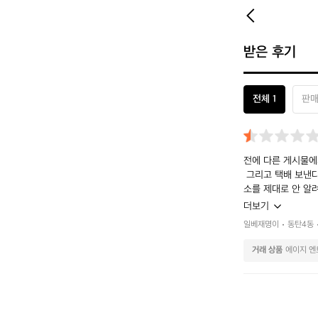
받은 후기
전체 1
판매
전에 다른 게시물에
 그리고 택배 보낸
소를 제대로 안 알
 시간도 낭비하고 
더보기
이분하고 거래할 바
일베재명이
동탄4동
이분이랑 거래하지
거래 상품
에이지 엔