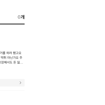
0
개
택거를 하려 했고요
 먹튀 아닌가요 주
포장해서도 돈 잃고