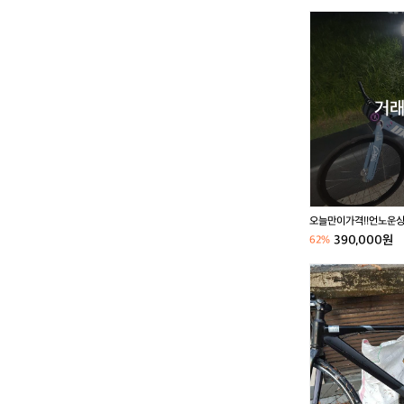
오
늘
만
이
가
격!!
거래
언
노
운
싱
귤
2
오늘만이가격!!언노운
5
픽시 엔진11
390,000원
62%
년
식
쿼
무
이
하
크
자
픽
자
시
전
판/
거
대
픽
언
시