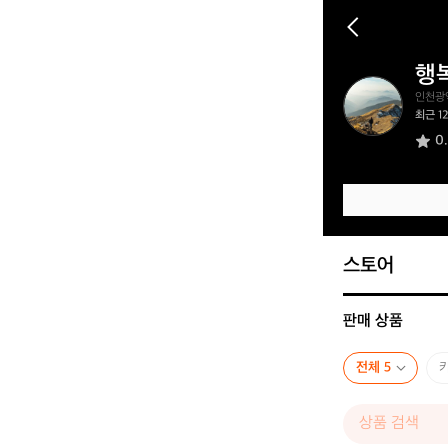
행
행
인천광
복
최근 1
한
0
골
린
이
6
8
1
6
스토어
판매 상품
전체 5