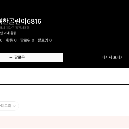
복한골린이6816
역시 계양구 작전서운동
2달 이내 활동
.0
활동
0
팔로워 0
팔로잉 0
팔로우
메시지 보내기
카테고리