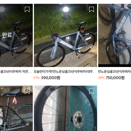
오
언
늘
노
만
운
이
싱
가
귤
격!!
2
 완료
언
5
노
년
운
식
싱
무
귤
하
2
자
싱귤25년식무하자 자전거
오늘만이가격!!언노운싱귤25년식무하자1대주.
언노운싱귤25년식무하자 
5
1
390,000원
750,000원
61%
28%
년
대
식
주
m
무
a
하
x
자
1
1
0
대
으
주.
로
언