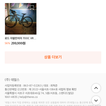
로
드
아
팔
란
치
아
7
로드 아팔란치아 700C XRS
0
16
299,999원
56%
0
C
X
상품 더보기
R
S
1
6
(주) 데얼스
사업자등록번호 : 863-87-02263
대표 : 최혁준
통신판매업 신고번호 : 제 2022-서울서초-1384호
사업자 정보 확인
서울특별시 서초구 서초대로46길 74, 5층(서초동, 스탠다드빌딩)
1661-4835
help@theres.co
‘데얼스'에서 직접 판매하는 상품을 제외한 모든 상품들에 대하여 (주)데얼스는 통신판매 중개자로서
거래 당사자가 아니며, 판매 및 구매 회원간의 상품 거래 정보 및 거래에 관여하지 않고 어떠한 의무와