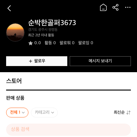
순박한골퍼3673
순
경기도 광주시 쌍령동
박
최근 2년 이내 활동
한
0.0
활동
0
팔로워 0
팔로잉 0
골
퍼
3
6
팔로우
메시지 보내기
7
3
스토어
판매 상품
전체 1
카테고리
최신순