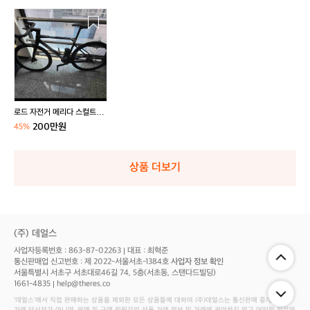
로
드
자
전
거
메
리
다
로드 자전거 메리다 스컬트라
스
디스크 리미티드
200만원
45%
컬
트
라
상품 더보기
디
스
크
리
미
(주) 데얼스
티
사업자등록번호 : 863-87-02263
대표 : 최혁준
드
통신판매업 신고번호 : 제 2022-서울서초-1384호
사업자 정보 확인
서울특별시 서초구 서초대로46길 74, 5층(서초동, 스탠다드빌딩)
1661-4835
help@theres.co
‘데얼스'에서 직접 판매하는 상품을 제외한 모든 상품들에 대하여 (주)데얼스는 통신판매 중개자로서
거래 당사자가 아니며, 판매 및 구매 회원간의 상품 거래 정보 및 거래에 관여하지 않고 어떠한 의무와