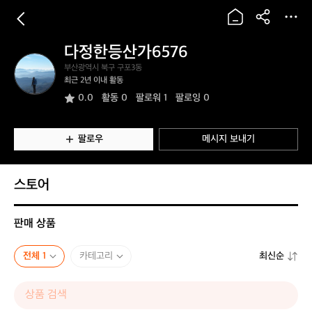
다정한등산가6576
다
부산광역시 북구 구포3동
정
최근 2년 이내 활동
한
0.0
활동
0
팔로워 1
팔로잉 0
등
산
가
6
팔로우
메시지 보내기
5
7
6
스토어
판매 상품
전체 1
카테고리
최신순