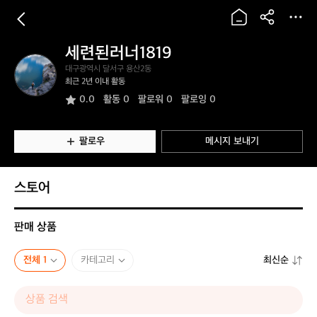
세련된러너1819
세
대구광역시 달서구 용산2동
련
최근 2년 이내 활동
된
0.0
활동
0
팔로워 0
팔로잉 0
러
너
1
8
팔로우
메시지 보내기
1
9
스토어
판매 상품
전체 1
카테고리
최신순