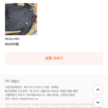
아
디
다
스
져
지
아디다스져지
40,000원
상품 더보기
(주) 데얼스
사업자등록번호 : 863-87-02263
대표 : 최혁준
통신판매업 신고번호 : 제 2022-서울서초-1384호
사업자 정보 확인
서울특별시 서초구 서초대로46길 74, 5층(서초동, 스탠다드빌딩)
1661-4835
help@theres.co
‘데얼스'에서 직접 판매하는 상품을 제외한 모든 상품들에 대하여 (주)데얼스는 통신판매 중개자로서
거래 당사자가 아니며, 판매 및 구매 회원간의 상품 거래 정보 및 거래에 관여하지 않고 어떠한 의무와