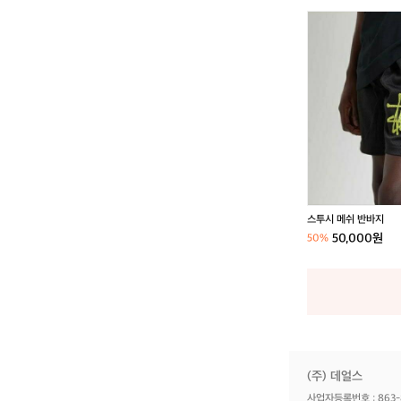
스
투
시
메
쉬
반
바
지
스투시 메쉬 반바지
50,000원
50%
(주) 데얼스
사업자등록번호 : 863-