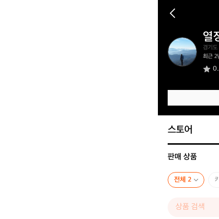
열
열
경기도
정
최근 2
적
0
인
골
린
이
2
4
1
스토어
9
판매 상품
전체 2