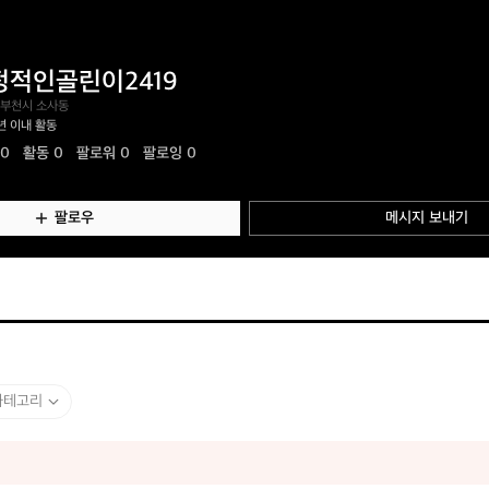
정적인골린이2419
 부천시 소사동
년 이내 활동
.0
활동
0
팔로워 0
팔로잉 0
팔로우
메시지 보내기
카테고리