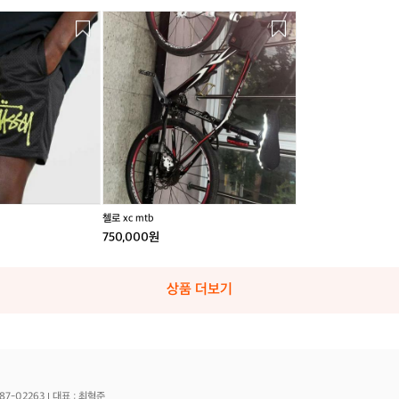
첼
로
x
c
m
t
b
첼로 xc mtb
750,000원
상품 더보기
87-02263
대표 : 최혁준