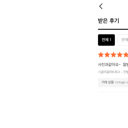
받은 후기
전체 1
판매
사진과같아요~  
시골의골퍼6363
진
거래 상품
vintage 