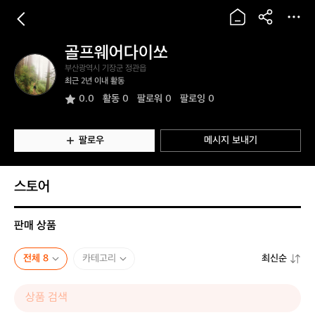
골프웨어다이쏘
골
부산광역시 기장군 정관읍
프
최근 2년 이내 활동
웨
0.0
활동
0
팔로워 0
팔로잉 0
어
다
이
쏘
팔로우
메시지 보내기
스토어
판매 상품
전체 8
카테고리
최신순