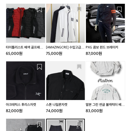
타
[A
P
이
M
X
틀
A
G
리
Z
콤
스
I
보
트
N
윈
배
G
드
색
C
브
타이틀리스트 배색 골프패딩
[AMAZINGCRE] 수입고급 남
PXG 콤보 윈드 브레이커
골
R
레
조끼
성 윈드브레이커 집업 자켓
65,000원
75,000원
87,000원
프
E]
이
패
수
커
아
스
말
딩
입
크
톤
본
조
고
테
나
그
끼
급
릭
일
린
남
스
론
썬
성
후
자
글
윈
리
켓
볼
드
스
캐
아크테릭스 후리스자켓
스톤 나일론자켓
말본 그린 썬글 볼캐릭터 베이
브
자
릭
스볼 그래피티 나일론 워시드
82,000원
74,000원
83,000원
레
켓
터
트랙 자켓
이
베
지
P
커
이
포
X
집
스