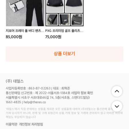
어
G
업
볼
프
프
자
그
레
리
켓
래
이
미
피
폴
엄
티
버
골
지포어 프레이 폴 버디 팬츠
PXG 프리미엄 골프 플리츠 스
나
디
프
바지
커티
85,000원
75,000원
일
팬
플
론
츠
리
워
바
츠
상품 더보기
시
지
스
드
커
트
티
랙
자
(주) 데얼스
켓
사업자등록번호 : 863-87-02263
대표 : 최혁준
통신판매업 신고번호 : 제 2022-서울서초-1384호
사업자 정보 확인
서울특별시 서초구 서초대로46길 74, 5층(서초동, 스탠다드빌딩)
1661-4835
help@theres.co
‘데얼스'에서 직접 판매하는 상품을 제외한 모든 상품들에 대하여 (주)데얼스는 통신판매 중개자로서
거래 당사자가 아니며, 판매 및 구매 회원간의 상품 거래 정보 및 거래에 관여하지 않고 어떠한 의무와
책임도 부담하지 않습니다
이용약관
개인정보 처리방침