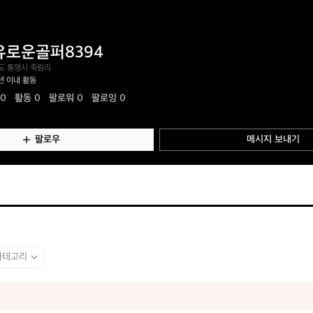
유로운골퍼8394
도 통영시 죽림리
년 이내 활동
.0
활동
0
팔로워 0
팔로잉 0
팔로우
메시지 보내기
카테고리