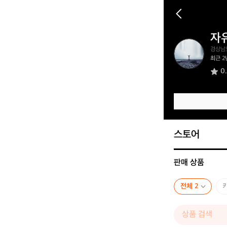
자
자
경상남
유
최근 2
로
0
운
골
퍼
8
3
9
4
스토어
판매 상품
전체 2