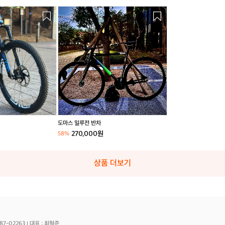
도
마
스
일
루
전
반
차
도마스 일루전 반차
270,000원
58%
상품 더보기
87-02263
대표 : 최혁준