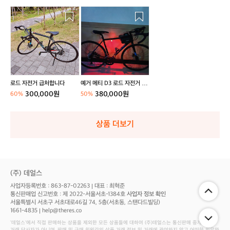
로
예
드
거
자
메
전
티
거
D
급
3
처
로
합
드
로드 자전거 급처합니다
예거 메티 D3 로드 자전거 판
니
자
매/대차 봅니다
300,000원
380,000원
60%
50%
다
전
거
판
상품 더보기
매/
대
차
봅
니
(주) 데얼스
다
사업자등록번호 : 863-87-02263
대표 : 최혁준
통신판매업 신고번호 : 제 2022-서울서초-1384호
사업자 정보 확인
서울특별시 서초구 서초대로46길 74, 5층(서초동, 스탠다드빌딩)
1661-4835
help@theres.co
‘데얼스'에서 직접 판매하는 상품을 제외한 모든 상품들에 대하여 (주)데얼스는 통신판매 중개자로서
거래 당사자가 아니며, 판매 및 구매 회원간의 상품 거래 정보 및 거래에 관여하지 않고 어떠한 의무와