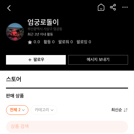
엄궁로돌이
엄
부산광역시 사상구 엄궁동
궁
최근 2년 이내 활동
로
0.0
활동
0
팔로워 0
팔로잉 0
돌
이
팔로우
메시지 보내기
스토어
판매 상품
전체 2
카테고리
최신순