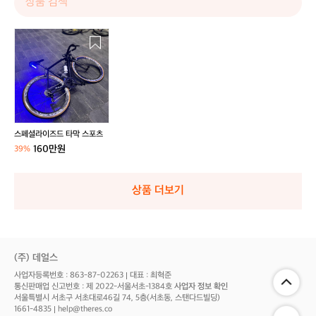
스
페
셜
라
이
즈
드
타
스페셜라이즈드 타막 스포츠
막
160만원
39%
스
포
츠
상품 더보기
(주) 데얼스
사업자등록번호 : 863-87-02263
대표 : 최혁준
통신판매업 신고번호 : 제 2022-서울서초-1384호
사업자 정보 확인
서울특별시 서초구 서초대로46길 74, 5층(서초동, 스탠다드빌딩)
1661-4835
help@theres.co