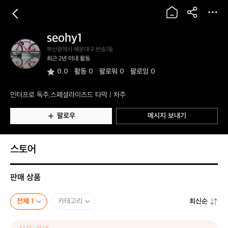
seohy1
s
부산광역시 해운대구 반송1동
e
최근 2년 이내 활동
o
0.0
활동
0
팔로워 0
팔로잉 0
h
y
1
인터프로 독주,스페셜라이즈드 타막 | 차주
팔로우
메시지 보내기
스토어
판매 상품
전체 1
카테고리
최신순