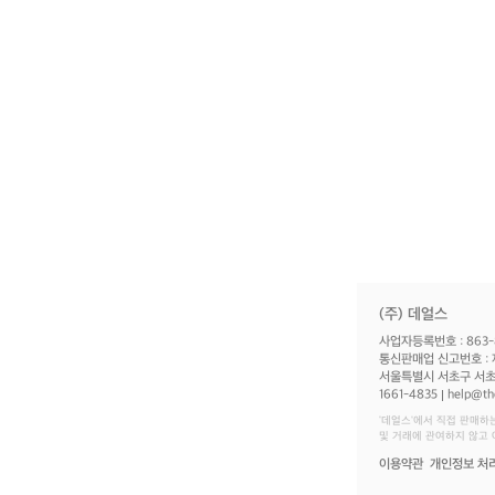
(주) 데얼스
사업자등록번호 : 863-
통신판매업 신고번호 : 
서울특별시 서초구 서초대
1661-4835
help@th
‘데얼스'에서 직접 판매하
및 거래에 관여하지 않고
이용약관
개인정보 처