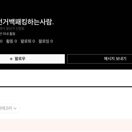
전거백패킹하는사람.
역시 광산구 신창동
년 이내 활동
.0
활동
0
팔로워 0
팔로잉 0
팔로우
메시지 보내기
카테고리