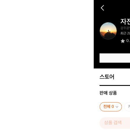
자
자
광주광
전
최근 2
거
0
백
패
킹
하
는
사
람.
스토어
판매 상품
전체 0