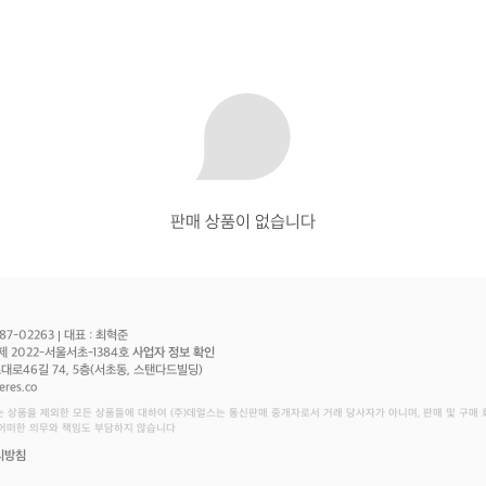
판매 상품이 없습니다
87-02263
대표 : 최혁준
제 2022-서울서초-1384호
사업자 정보 확인
로46길 74, 5층(서초동, 스탠다드빌딩)
eres.co
는 상품을 제외한 모든 상품들에 대하여 (주)데얼스는 통신판매 중개자로서 거래 당사자가 아니며, 판매 및 구매
 어떠한 의무와 책임도 부담하지 않습니다
리방침