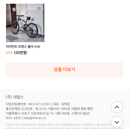
자
이
언
트
트
랜
스
풀
자이언트 트랜스 풀샥 mtb
샥
120만원
64%
m
t
b
상품 더보기
(주) 데얼스
사업자등록번호 : 863-87-02263
대표 : 최혁준
통신판매업 신고번호 : 제 2022-서울서초-1384호
사업자 정보 확인
서울특별시 서초구 서초대로46길 74, 5층(서초동, 스탠다드빌딩)
1661-4835
help@theres.co
‘데얼스'에서 직접 판매하는 상품을 제외한 모든 상품들에 대하여 (주)데얼스는 통신판매 중개자로서
거래 당사자가 아니며, 판매 및 구매 회원간의 상품 거래 정보 및 거래에 관여하지 않고 어떠한 의무와