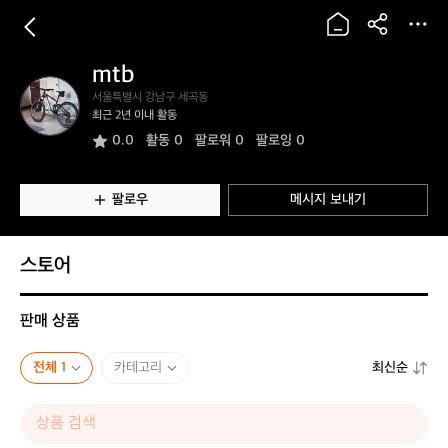
mtb
m
서울특별시 강남구 세곡동
t
최근 2년 이내 활동
b
0.0
활동
0
팔로워 0
팔로잉 0
팔로우
메시지 보내기
스토어
판매 상품
전체 1
카테고리
최신순