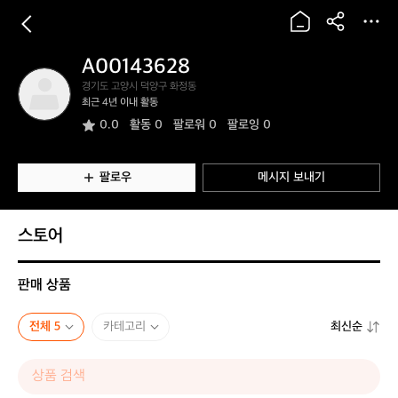
A00143628
A
경기도 고양시 덕양구 화정동
0
최근 4년 이내 활동
0
0.0
활동
0
팔로워 0
팔로잉 0
1
4
3
6
팔로우
메시지 보내기
2
8
스토어
판매 상품
전체 5
카테고리
최신순