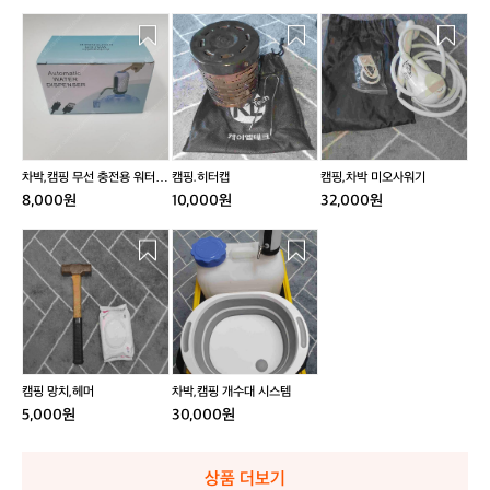
차
캠
캠
박,
핑.
핑,
캠
히
차
핑
터
박
무
캡
미
선
오
충
사
전
워
차박,캠핑 무선 충전용 워터펌
캠핑.히터캡
캠핑,차박 미오사워기
용
기
프
8,000원
10,000원
32,000원
워
터
캠
차
펌
핑
박,
프
망
캠
치,
핑
헤
개
머
수
대
시
캠핑 망치,헤머
차박,캠핑 개수대 시스템
스
5,000원
30,000원
템
상품 더보기